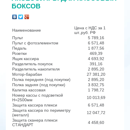
БОКСОВ
Цена с НДС за 1
Наименование
шт.,руб. РФ
Пульт
5 789,16
Пульт с фотоэлементом
6 571,48
Педаль
1 877,56
Розетки
469,39
Ящик кассира
4 693,92
Разделитель покупок
391,16
Разделитель накопителя
2 895,20
Мотор-барабан
27 381,20
Полка передняя (под покупки)
2 895,20
Полка задняя (под покупки)
3 832,75
Калитка кассовая
1 798,72
Номер кассы с подсветкой
10 013,69
Н=2500мм
Защита кассира плекси
6 571,48
Защита кассира по периметру
12 047,72
(металл)
Защита сканера плекси
4 458,60
СТАНДАРТ